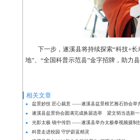
下一步，遂溪县将持续探索“科技+长
地”、“全国科普示范县”金字招牌，助力
相关文章
盆景妙技 匠心裁意 ——遂溪县盆景根艺雅石协会举
遂溪县盆景协会圆满完成换届选举 梁文韬当选新一
光影太极 镜中传韵 ——遂溪县举办太极拳视频摄制
科普走进校园 守护蔚蓝精灵