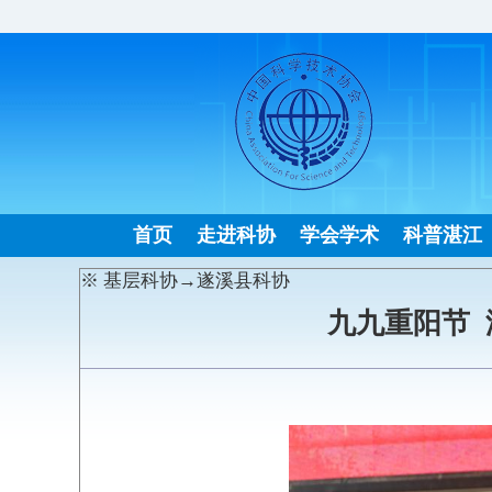
首页
走进科协
学会学术
科普湛江
※ 基层科协→遂溪县科协
九九重阳节 