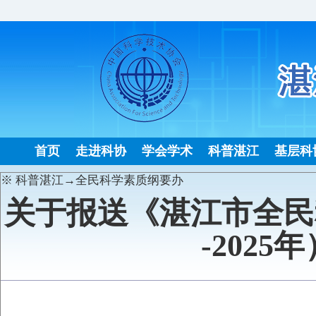
首页
走进科协
学会学术
科普湛江
基层科
※ 科普湛江→全民科学素质纲要办
关于报送《湛江市全民
-202
发