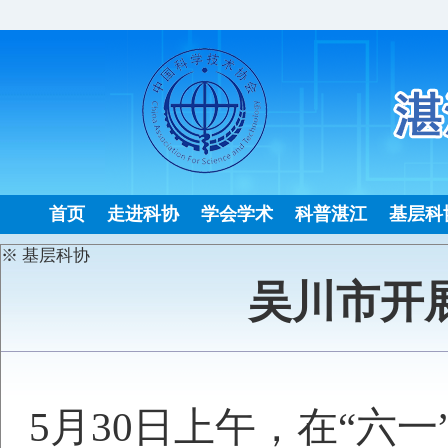
首页
走进科协
学会学术
科普湛江
基层科
※ 基层科协
吴川市开
5月30日上午，在“六