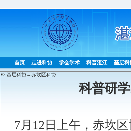
首页
走进科协
学会学术
科普湛江
基层科
※ 基层科协→赤坎区科协
科普研学
发
7月12日上午，赤坎