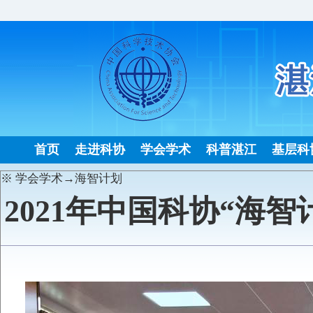
首页
走进科协
学会学术
科普湛江
基层科
※ 学会学术→海智计划
2021年中国科协“海
发