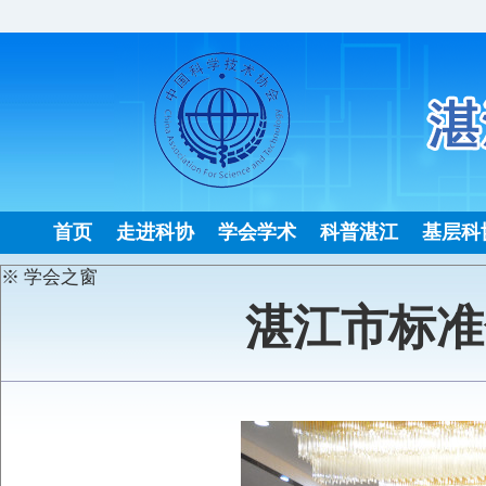
首页
走进科协
学会学术
科普湛江
基层科
※ 学会之窗
湛江市标准
发