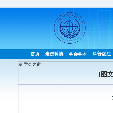
首页
走进科协
学会学术
科普湛江
※ 学会之窗
[图